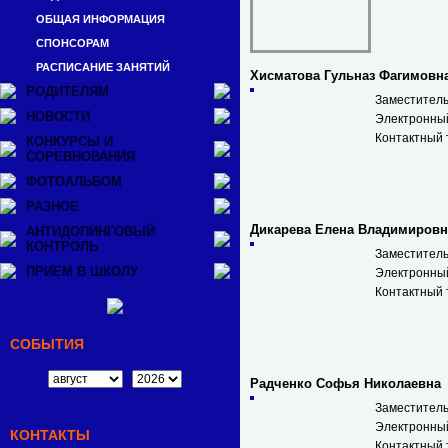
ОБЩАЯ ИНФОРМАЦИЯ
CПОНСОРАМ
РАСПИСАНИЕ ЗАНЯТИЙ
Хисматова Гульназ Фагимовн
РОДИТЕЛЯМ
Заместитель
НОВОСТИ
Электронны
Контактный 
КОНКУРСЫ И
СОРЕВНОВАНИЯ
ФОТОАЛЬБОМ
РАЗНОЕ
Дикарева Елена Владимировн
АНТИДОПИНГОВЫЙ
КОНТРОЛЬ
Заместитель
ПРИЕМ В ШКОЛУ
Электронны
Контактный 
СОБЫТИЯ
Радченко Софья Николаевна
Заместитель
Электронны
КОНТАКТЫ
Контактный 